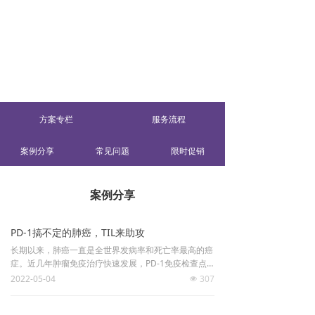
方案专栏
服务流程
案例分享
常见问题
限时促销
案例分享
PD-1搞不定的肺癌，TIL来助攻
长期以来，肺癌一直是全世界发病率和死亡率最高的癌
症。近几年肿瘤免疫治疗快速发展，PD-1免疫检查点
抑制剂振奋人心的临床效果为实体瘤患者重新带来崭新
2022-05-04
307
넶
的希望。